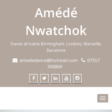
Amédé
Nwatchok
Danse africaine Birmingham, Londres, Marseille,
Barcelone
amededance@hotmail.com
07557
300869
Toggl
navig