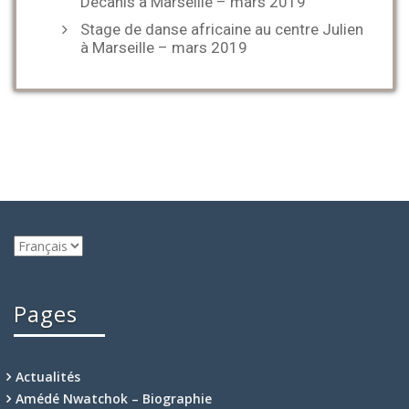
Decanis à Marseille – mars 2019
Stage de danse africaine au centre Julien
à Marseille – mars 2019
Choisir
une
langue
Pages
Actualités
Amédé Nwatchok – Biographie