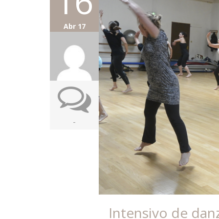
16
Abr 17
-
Intensivo de danz