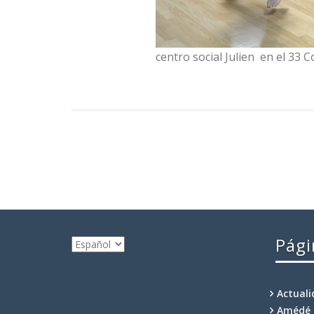
centro social Julien en el 33 
Pági
Elegir
un
idioma
Actual
Amédé 