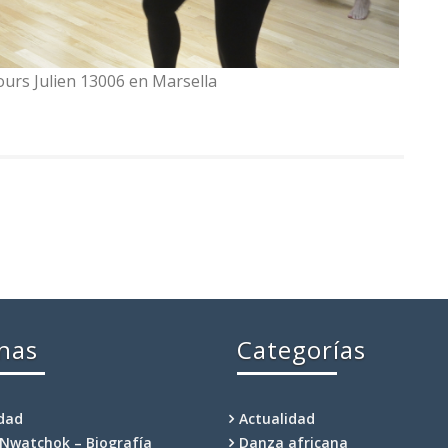
Cours Julien 13006 en Marsella
nas
Categorías
idad
Actualidad
Nwatchok – Biografía
Danza africana