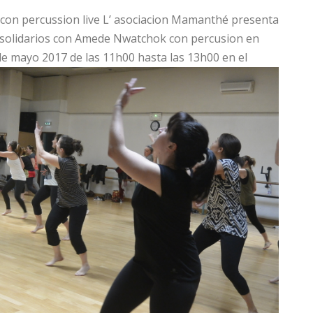
 con percussion live L’ asociacion Mamanthé presenta
s solidarios con Amede Nwatchok con percusion en
e mayo 2017 de las 11h00 hasta las 13h00 en el