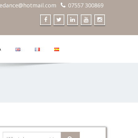
edance@hotmail.com
07557 300869
A