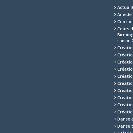
Actuali
Amédé 
Contac
Cours d
Birmin
saison 
Créatio
Créatio
Créati
Créati
Créatio
Créatio
Créatio
Créatio
Créati
Créati
Danse 
Danse t