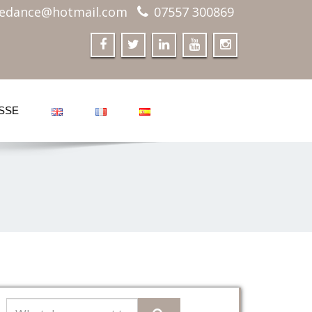
edance@hotmail.com
07557 300869
SSE