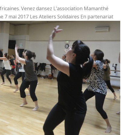
 africaines. Venez dansez L’association Mamanthé
e 7 mai
2017 Les Ateliers Solidaires En partenariat