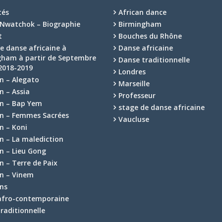
tés
African dance
Nwatchok – Biographie
Birmingham
t
Bouches du Rhône
e danse africaine à
Danse africaine
gham à partir de Septembre
Danse traditionnelle
2018-2019
Londres
n – Alegato
Marseille
n – Assia
Professeur
on – Bap Yem
stage de danse africaine
on – Femmes Sacrées
Vaucluse
n – Koni
n – La malediction
n – Lieu Gong
n – Terre de Paix
on – Vinem
ons
afro-contemporaine
raditionnelle