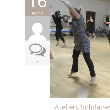
16
Avr 17
-
Ateliers Solidair