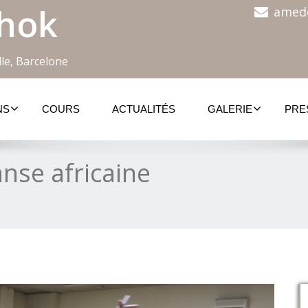
hok
amed
le, Barcelone
NS
COURS
ACTUALITÉS
GALERIE
PRE
anse africaine