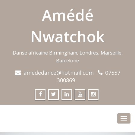
Amédé
Nwatchok
Danse africaine Birmingham, Londres, Marseille,
Barcelone
amededance@hotmail.com
07557
300869
Toggl
navig