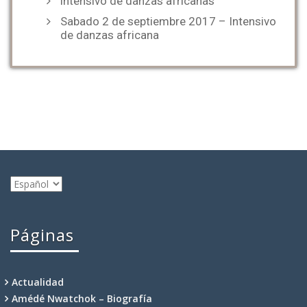
intensivo de danzas africanas
Sabado 2 de septiembre 2017 – Intensivo
de danzas africana
Elegir
un
idioma
Páginas
Actualidad
Amédé Nwatchok – Biografía