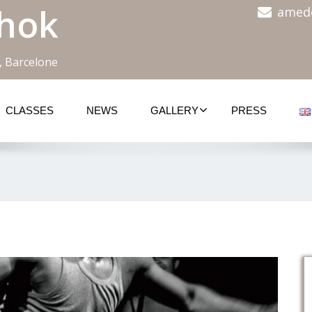
hok
amed
, Barcelone
CLASSES
NEWS
GALLERY
PRESS