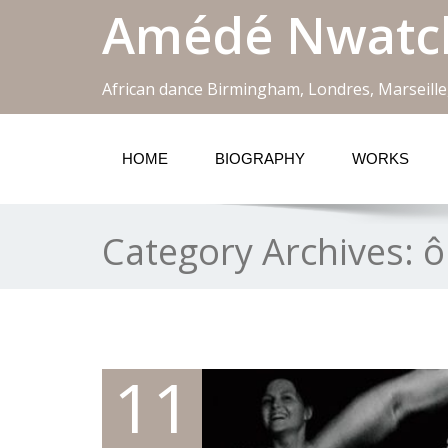
Amédé Nwatc
African dance Birmingham, Londres, Marseille
HOME
BIOGRAPHY
WORKS
Category Archives:
ô
11