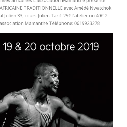
danses africaines L’association Mamanthé présente
SE AFRICAINE TRADITIONNELLE avec Amédé Nwatchok
 Julien 33, cours Julien Tarif: 25€ l’atelier ou 40€ 2
à l’association Mamanthé Téléphone: 0619923278