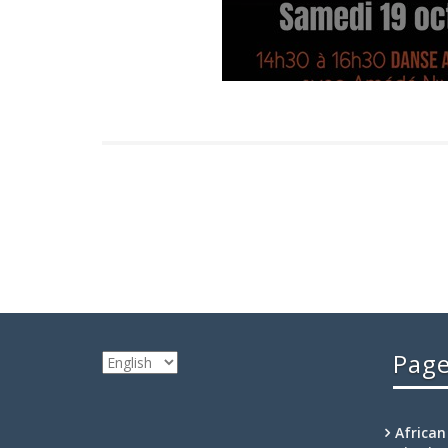
Pag
Choose
a
language
African