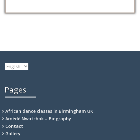
Choose
a
language
Pages
African dance classes in Birmingham UK
Amédé Nwatchok – Biography
Contact
Gallery